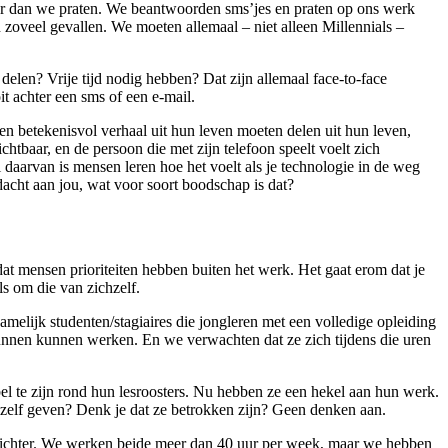
er dan we praten. We beantwoorden sms’jes en praten op ons werk
n zoveel gevallen. We moeten allemaal – niet alleen Millennials –
delen? Vrije tijd nodig hebben? Dat zijn
allemaal face-to-face
t achter een sms of een e-mail.
n betekenisvol verhaal uit hun leven moeten delen uit hun leven,
chtbaar, en de persoon die met zijn telefoon speelt voelt zich
 daarvan is mensen leren hoe het voelt als je technologie in de weg
dacht aan jou, wat voor soort
boodschap is dat?
dat mensen prioriteiten hebben buiten het werk. Het gaat erom dat je
als om die van zichzelf.
melijk studenten/stagiaires die jongleren met een volledige opleiding
kunnen kunnen werken. En we verwachten dat ze zich tijdens die uren
el te zijn rond hun lesroosters. Nu hebben ze een hekel aan hun werk.
ichzelf geven? Denk je dat ze betrokken zijn? Geen denken aan.
richter. We werken beide meer dan 40 uur per week, maar we hebben