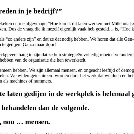
eden in je bedrijf?”
 gekeken en me afgevraagd “Hoe kan ik dit laten werken met Millennials?
en. Dus de vraag die ik mezelf eigenlijk vaak heb gesteld… is, “Hoe kr
ls “zo anders zijn” en dat ze dat nodig hebben. We horen dat alle Ge
 te gedijen. Ga zo maar door!
werkgevers bang te zijn dat ze hun strategieën volledig moeten verander
n hebben
van de organisatie die hen tewerkstelt.
gemeen hebben. We zijn allemaal mensen, en ongeacht leeftijd of demog
voelen. We willen geïnspireerd worden door het werk dat we doen en het 
en als machines of nummers.
te laten gedijen in
de werkplek is helemaal 
e behandelen
dan de volgende.
s, nou … mensen.