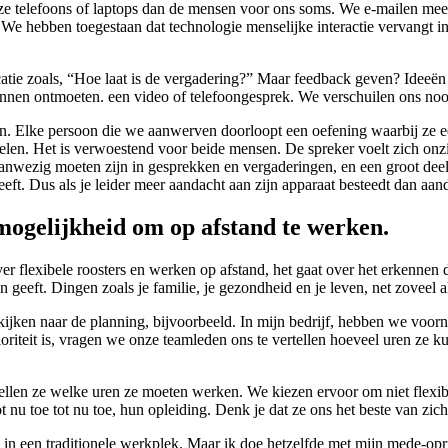
nze telefoons of laptops dan de mensen voor ons soms. We e-mailen me
. We hebben toegestaan dat technologie menselijke interactie vervangt i
atie zoals, “Hoe laat
is de vergadering?” Maar feedback geven? Ideeën 
nnen ontmoeten. een video of telefoongesprek. We verschuilen ons nooi
n. Elke persoon die we aanwerven doorloopt een oefening waarbij ze ee
 spelen. Het is verwoestend voor beide mensen. De spreker voelt zich onzi
aanwezig moeten zijn in gesprekken en vergaderingen, en een groot deel
t. Dus als je leider meer aandacht aan zijn apparaat besteedt dan aan
e mogelijkheid om op afstand te werken.
ver flexibele roosters en werken op afstand, het gaat over het erkennen 
n geeft. Dingen zoals je familie, je gezondheid en je leven, net zoveel 
ijken naar de planning, bijvoorbeeld. In mijn bedrijf, hebben we voorna
riteit is, vragen we onze teamleden ons te vertellen hoeveel uren ze 
ellen ze welke uren ze moeten werken. We kiezen ervoor om niet flexib
tot nu toe tot nu toe, hun opleiding. Denk je dat ze ons het beste van z
in een traditionele
werkplek. Maar ik doe hetzelfde met mijn mede-op