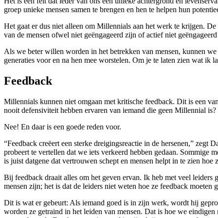
Het is een feit dat ieder van ons een unieke achtergrond en levenserv
groep unieke mensen samen te brengen
en hen te helpen hun potentiee
Het gaat er dus niet alleen om Millennials aan het werk te krijgen. 
van de mensen ofwel niet geëngageerd zijn of actief niet geëngageerd 
Als we beter willen worden in het betrekken van mensen, kunnen we on
generaties voor en na hen mee worstelen. Om je te laten zien wat ik 
Feedback
Millennials kunnen niet omgaan met kritische feedback. Dit is een van
nooit defensiviteit hebben ervaren van iemand die geen Millennial is?
Nee! En daar is een goede reden voor.
“Feedback creëert een sterke dreigingsreactie in de hersenen,” zegt 
probeert te vertellen dat we iets verkeerd hebben gedaan. Sommige men
is juist datgene dat vertrouwen schept en mensen helpt in te zien hoe
Bij feedback draait alles om het geven ervan. Ik heb met veel leiders
mensen zijn; het is dat de leiders niet weten hoe ze feedback moeten 
Dit is wat er gebeurt: Als iemand goed is in zijn werk, wordt hij ge
worden ze getraind in het leiden van mensen. Dat is hoe we eindigen 