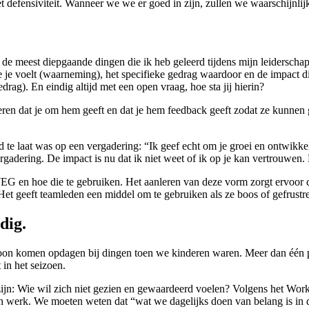
et defensiviteit. Wanneer we
we er goed in zijn, zullen we waarschijnl
 meest diepgaande dingen die ik heb geleerd tijdens mijn leiderschapsre
je voelt (waarneming), het specifieke gedrag waardoor en de impact die d
drag). En eindig altijd met een open vraag, hoe sta jij hierin?
nneren dat je om hem geeft en dat je hem feedback geeft zodat ze kunne
te laat was op een vergadering: “Ik geef echt om je groei en ontwikkel
adering. De impact is nu dat ik niet weet of ik op je kan vertrouwen. 
e WEG en hoe die te gebruiken. Het aanleren van deze vorm zorgt ervoor 
et geeft teamleden een middel om te gebruiken als ze boos of gefrustre
odig.
oon komen opdagen bij dingen toen we kinderen waren. Meer dan één per
 in het seizoen.
k zijn: Wie wil zich niet gezien en gewaardeerd voelen? Volgens het Wo
un werk. We moeten weten dat “wat we dagelijks doen van belang is in