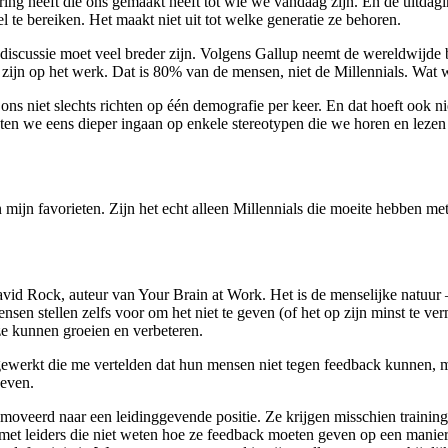
aring heeft
die ons gemaakt heeft tot wie we vandaag zijn. En de uitdagi
l te bereiken. Het maakt niet uit tot welke generatie ze behoren.
De discussie moet veel breder zijn. Volgens Gallup neemt de wereldwijd
zijn op het werk. Dat is 80% van de mensen, niet de Millennials. Wat w
s niet slechts richten op één demografie per keer. En dat hoeft ook n
laten we eens dieper ingaan op enkele stereotypen die we horen en leze
 mijn favorieten. Zijn het echt alleen Millennials die moeite hebben m
David Rock, auteur
van Your Brain at Work. Het is de menselijke natuur 
sen stellen zelfs voor om het niet te geven (of het op zijn minst te v
 ze kunnen groeien en verbeteren.
 gewerkt die me vertelden dat hun mensen niet tegen feedback kunnen, m
geven.
promoveerd naar een
leidinggevende positie. Ze krijgen misschien trainin
met leiders die niet weten hoe ze feedback moeten geven op een manier