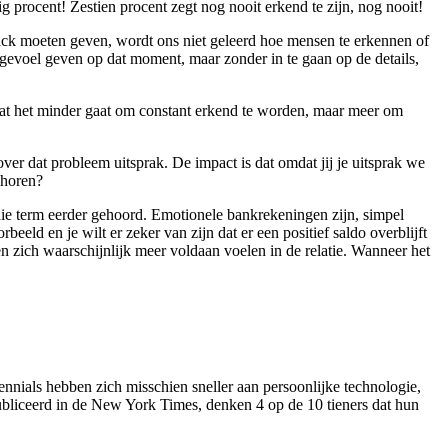
 procent! Zestien procent zegt nog nooit erkend te zijn, nog nooit!
back moeten geven, wordt ons niet geleerd
hoe mensen te erkennen of
evoel geven op dat moment, maar zonder in te gaan op de details,
k dat het minder gaat om constant erkend te worden, maar meer om
over dat probleem uitsprak. De impact is dat omdat jij je uitsprak we
t horen?
die term eerder gehoord. Emotionele bankrekeningen zijn, simpel
eld en je wilt er zeker van zijn dat er een positief saldo overblijft
en zich waarschijnlijk meer voldaan voelen in de relatie. Wanneer het
lennials hebben zich misschien sneller aan persoonlijke technologie,
publiceerd in de New York Times, denken 4 op de 10 tieners dat hun