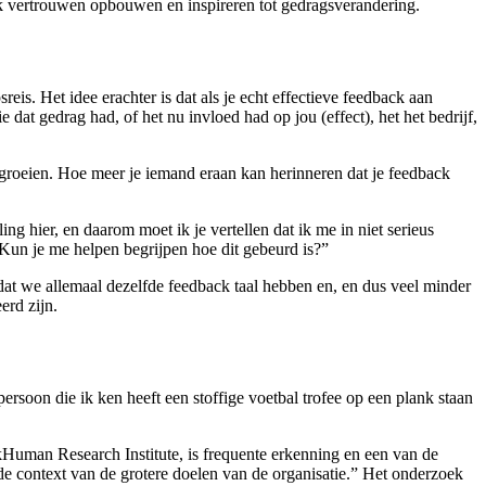
ijk vertrouwen opbouwen en inspireren tot gedragsverandering.
is. Het idee erachter is dat als je echt effectieve feedback aan
at gedrag had, of het nu invloed had op jou (effect), het het bedrijf,
n groeien. Hoe meer je iemand eraan kan herinneren dat je feedback
ing hier, en daarom moet ik je vertellen
dat ik me in niet serieus
Kun je me helpen begrijpen hoe dit gebeurd is?”
dat we allemaal dezelfde feedback taal hebben en, en dus veel minder
erd zijn.
soon die ik ken heeft een stoffige voetbal trofee op een plank staan
rkHuman Research Institute, is frequente erkenning en een van de
de context van de grotere doelen van de organisatie.” Het onderzoek