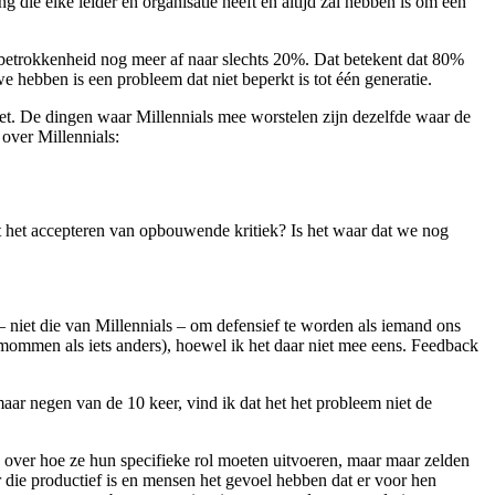
ng die elke leider en
organisatie heeft en altijd zal hebben is om een
e betrokkenheid nog meer af naar slechts 20%. Dat betekent dat 80%
e hebben is een probleem dat niet beperkt is tot één generatie.
iet. De dingen waar Millennials mee worstelen zijn dezelfde waar de
n
over Millennials:
et het accepteren van opbouwende kritiek? Is het waar dat we nog
– niet die van Millennials – om defensief te worden als iemand ons
ermommen als iets anders), hoewel ik het daar niet mee eens. Feedback
aar negen van de 10 keer, vind ik dat het het probleem niet de
g over hoe ze hun specifieke rol moeten uitvoeren, maar maar zelden
 die productief is en mensen het gevoel hebben dat er voor hen