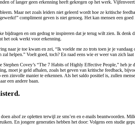
den of langer geen erkenning heeft gekregen op het werk. Vijfenveertig
obleem. Maar net zoals leiders niet geleerd wordt hoe ze kritische feed
 gewerkt!” compliment geven is niet genoeg. Het kan mensen een goed g
ke bijdragen en om gedrag te inspireren dat je terug wilt zien. Ik den
t het ook werkt voor erkenning.
ering naar je toe kwam en zei, “Ik voelde me zo trots toen je je vandaag 
 zal helpen.” Voelt goed, toch? En raad eens wie er weer van zich laa
je Stephen Covey’s “The 7 Habits of Highly Effective People,” heb je 
, moet je geld afhalen, zoals het geven van kritische feedback, bijvoorbe
een zinvolle manier te erkennen. Als het saldo positief is, zullen mens
aar een andere baan.
isterd.
e doen alsof ze opletten terwijl ze sms’en en e-mails beantwoorden. Mil
ebruiken. En jongere generaties hebben het door: Volgens een studie ge