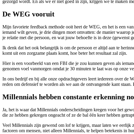
gezorgd wordt. En als we er niet goed in zijn, krijgen we te maken m
De WEG vooruit
Mijn favoriete feedback methode ooit heet de WEG, en het is een van de
iemand wilt geven, je drie dingen moet omvatten: de manier waarop je 
je relatie met die persoon, en wat jouw behoefte is in deze (gewenst ge
Ik denk dat het ook belangrijk is om de persoon er altijd aan te heri
komt uit een zorgzame plaats komt, hoe beter het resultaat zal zijn.
Hier is een voorbeeld van een FBI die je zou kunnen geven als iemand 
genomen voel vanmorgen omdat je 30 minuten te laat was op onze verg
In ons bedrijf en bij alle onze opdrachtgevers leert iedereen over d
reden om defensief te worden als we aan de ontvangende kant staan. H
Millennials hebben constante erkenning n
Ja, het is waar dat Millennials onderscheidingen kregen voor het gew
die ze hebben gekregen ongeacht of ze de bal één keer hebben getrapt
Veel Millennials zijn gewend om lof te krijgen, maar laten we eerlij
factoren om mensen, niet alleen Millennials, te helpen
betekenis in h