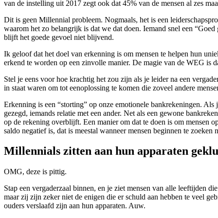
van de instelling uit 2017 zegt ook dat 45% van de mensen al zes maan
Dit is geen Millennial probleem. Nogmaals, het is een leiderschapspr
waarom het zo belangrijk is dat we dat doen. Iemand snel een “Goed
blijft het goede gevoel niet blijvend.
Ik geloof dat het doel van erkenning is om mensen te helpen hun unie
erkend te worden op een zinvolle manier. De magie van de WEG is da
Stel je eens voor hoe krachtig het zou zijn als je leider na een vergad
in staat waren om tot eenoplossing te komen die zoveel andere mensen
Erkenning is een “storting” op onze emotionele bankrekeningen. Als 
gezegd, iemands relatie met een ander. Net als een gewone bankrekening
op de rekening overblijft. Een manier om dat te doen is om mensen op 
saldo negatief is, dat is meestal wanneer mensen beginnen te zoeken
n
Millennials zitten aan hun apparaten geklu
OMG, deze is pittig.
Stap een vergaderzaal binnen, en je ziet mensen van alle leeftijden di
maar zij zijn zeker niet de enigen die er schuld aan hebben te veel g
ouders verslaafd zijn
aan hun apparaten. Auw.