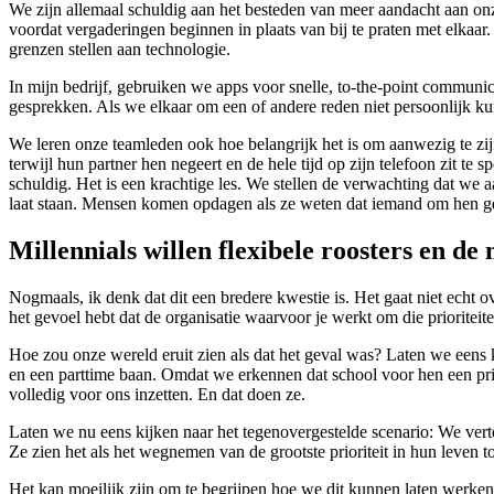
We zijn allemaal schuldig aan het besteden van meer aandacht aan o
voordat vergaderingen beginnen in plaats van bij te praten met elkaar
grenzen stellen aan technologie.
In mijn bedrijf, gebruiken we apps voor snelle, to-the-point communic
gesprekken. Als we elkaar om een of andere reden niet persoonlijk ku
We leren onze teamleden ook hoe belangrijk het is om aanwezig te zij
terwijl hun partner hen negeert en de hele tijd op zijn telefoon zit te
schuldig. Het is een krachtige les. We stellen de verwachting dat we 
laat staan. Mensen komen opdagen als ze weten dat iemand om hen geef
Millennials willen flexibele roosters en d
Nogmaals, ik denk dat dit een bredere kwestie is. Het gaat niet echt o
het gevoel hebt dat de organisatie waarvoor je werkt om die prioriteite
Hoe zou onze wereld eruit zien als dat het geval was?
Laten we eens k
en een parttime baan. Omdat we erkennen dat school voor hen een prio
volledig voor ons inzetten. En dat doen ze.
Laten we nu eens kijken naar het tegenovergestelde scenario: We vert
Ze zien het als het wegnemen van de grootste prioriteit in hun leven 
Het kan moeilijk zijn om te begrijpen hoe we dit kunnen laten werken 